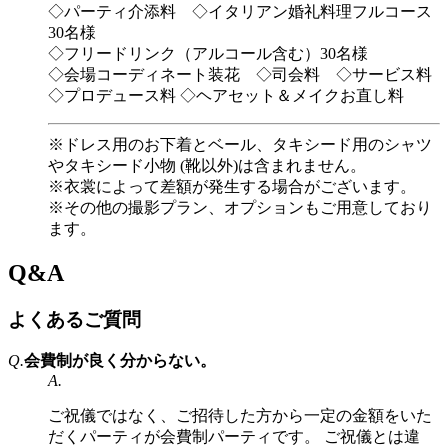
◇パーティ介添料 ◇イタリアン婚礼料理フルコース
30名様
◇フリードリンク（アルコール含む）30名様
◇会場コーディネート装花 ◇司会料 ◇サービス料
◇プロデュース料 ◇ヘアセット＆メイクお直し料
※ドレス用のお下着とベール、タキシード用のシャツ
やタキシード小物 (靴以外)は含まれません。
※衣裳によって差額が発生する場合がございます。
※その他の撮影プラン、オプションもご用意しており
ます。
Q&A
よくあるご質問
Q.
会費制が良く分からない。
A.
ご祝儀ではなく、ご招待した方から一定の金額をいた
だくパーティが会費制パーティです。 ご祝儀とは違